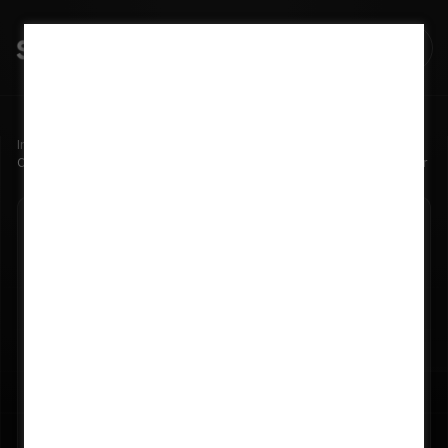
Início
Blog
Como um CRM com automação acelera suas vendas de energia solar
12/08/2025