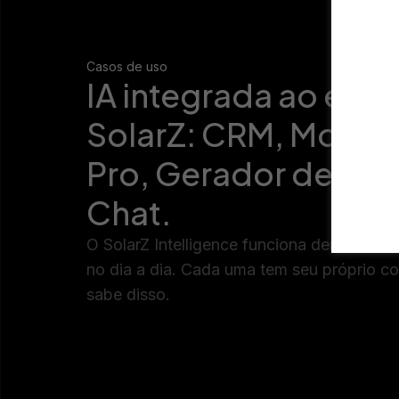
Casos de uso
IA integrada ao eco
SolarZ: CRM, Monit
Pro, Gerador de Pro
Chat.
O SolarZ Intelligence funciona dentro das
no dia a dia. Cada uma tem seu próprio co
sabe disso.