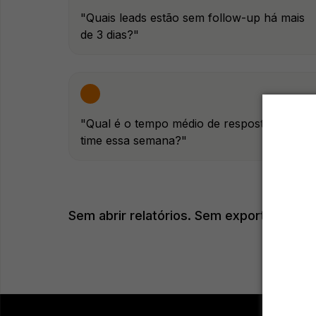
"Quais leads estão sem follow-up há mais
de 3 dias?"
"Qual é o tempo médio de resposta do meu
time essa semana?"
Sem abrir relatórios. Sem exportar planil