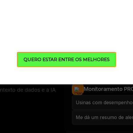
ssistema
CRM SolarZ
oramento
Quantos leads estão sem 
postas e
QUERO ESTAR ENTRE OS MELHORES
Crie um compromisso par
 soluções que você já usa
Monitoramento PR
ntexto de dados e a IA
Usinas com desempenho 
Me dá um resumo de aler