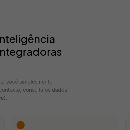
inteligência
a integradoras
os, você simplesmente
 contexto, consulta os dados
ê).