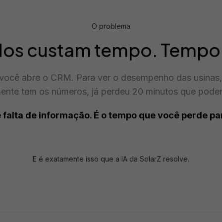
O problema
os custam tempo. Tempo 
 você abre o CRM. Para ver o desempenho das usinas, 
mente tem os números, já perdeu 20 minutos que poderi
 falta de informação. É o tempo que você perde par
E é exatamente isso que a IA da SolarZ resolve.