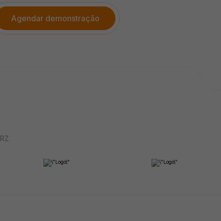
Transforme leads em clien
ze todas as mensagens dos
nosso gerador de propost
entes no WhatsApp
Agendar demonstração
Ver como funciona
RZ.