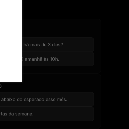
follow-up há mais de 3 dias?
a o lead X amanhã às 10h.
O
abaixo do esperado esse mês.
tas da semana.