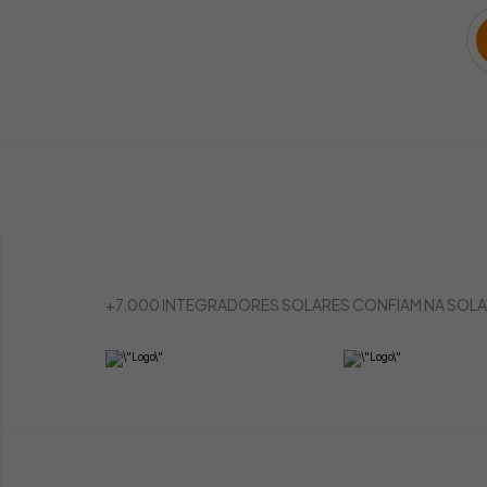
Transforme leads em clientes com
Centrali
propostas geradas em segundos
seus cli
+7.000 INTEGRADORES SOLARES CONFIAM NA SOLA