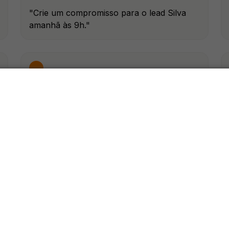
"Crie um compromisso para o lead Silva
amanhã às 9h."
"Quais usinas estão com performance
abaixo do esperado?"
has. Só perguntar.