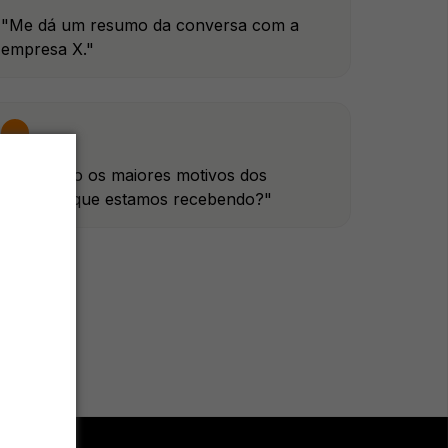
"Me dá um resumo da conversa com a
empresa X."
"Quais são os maiores motivos dos
contatos que estamos recebendo?"