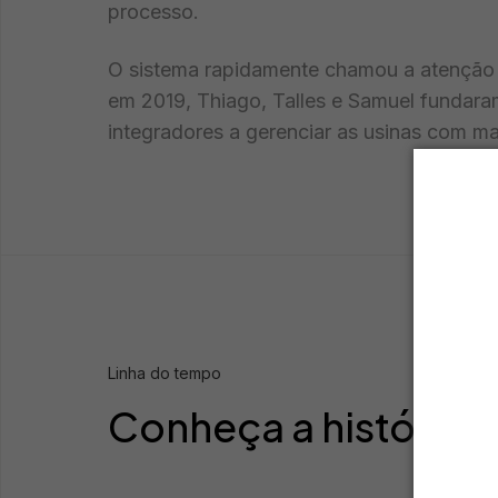
processo.
O sistema rapidamente chamou a atenção d
em 2019, Thiago, Talles e Samuel fundaram
integradores a gerenciar as usinas com mai
Linha do tempo
Conheça a história d