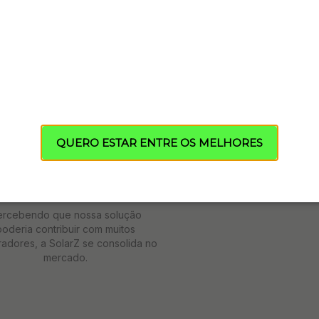
2021
Batemos o recorde de venda
seguimos nos desafiando a tra
sempre as melhores soluções p
segmento.
QUERO ESTAR ENTRE OS MELHORES
2020
ercebendo que nossa solução
poderia contribuir com muitos
radores, a SolarZ se consolida no
mercado.