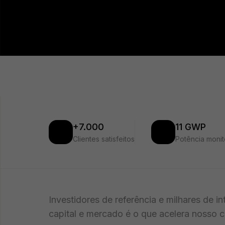
+7.000
11 GWP
Clientes satisfeitos
Potência moni
Investidores de referência e milhares de 
capital e mercado é o que acelera nosso 