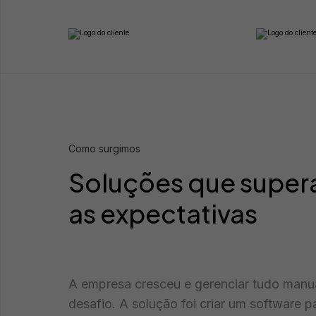
Como surgimos
Soluções que supe
as expectativas
A empresa cresceu e gerenciar tudo manu
desafio. A solução foi criar um software p