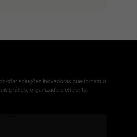
r criar soluções inovadoras que tornam o
is prático, organizado e eficiente.