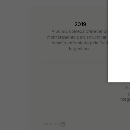
2019
A SolarZ começa oferecendo
monitoramento para solucionar um
desafio enfrentado pela Taldi
Engenharia.
P
integ