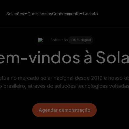
Soluções
Quem somos
Conhecimento
Contato
Sobre nós
100% digital
em-vindos à Sola
Cases de sucesso
 Pay
CRM
Veja como empresas de energia solar estão usando
s mensagens de seus
O CRM de vendas feito
o ecossistema SolarZ para gerar receita recorrente
 em um canal exclusivo no
exclusivamente para o inte
pp
solar
tua no mercado solar nacional desde 2019 e nosso obje
brasileiro, através de soluções tecnológicas voltadas 
Agendar demonstração
Imersão Galaxy
Educação de vendas, gestão e processos para
Gestão de pós-vendas
integradores