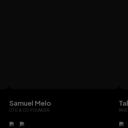
Samuel Melo
Ta
CTO & CO-FOUNDER
INV