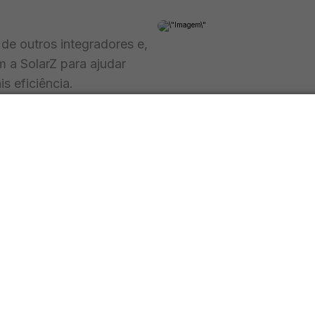
e outros integradores e,
 a SolarZ para ajudar
s eficiência.
a SolarZ
E como nos tor