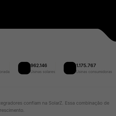
962.146
1.175.767
torada
Usinas solares
Usinas consumidoras
integradores confiam na SolarZ. Essa combinação de
crescimento.