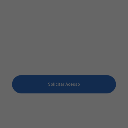
Número de projetos vendidos no último mês?*
Quantidade de usinas instaladas*
Solicitar Acesso
Prometemos não utilizar suas informações de contato para
enviar qualquer tipo de SPAM.