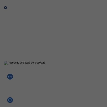
Duas ferramentas em uma plataforma
Gerador de
Propostas
Integrado
Unifique a gestão de clientes e a criação de propostas
solares. Dimensione sistemas, calcule preços e gere
documentos profissionais personalizados sem precisar
alternar entre diferentes softwares. Máxima eficiência para
sua equipe comercial.
Dimensionamento automático de sistemas fotovoltaicos