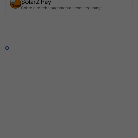
SolarZ Pay
Cobre e receba pagamentos com segurança
100% gratuito
Comece agora
Teste grátis por
10 dias
Experimente o CRM desenvolvido especificamente para
integradores solares. Sem burocracia, sem cartão de crédito.
Descubra como mais de 7.000 empresas estão vendendo
mais com a SolarZ.
Insira suas informações e um especialista
entrará em contato com você!