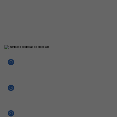
Comunicação integrada ao
seu funil de vendas
Conecte seu WhatsApp ao SolarZ CRM e centralize todas as
conversas com clientes. Envie mensagens automáticas,
acompanhe interações e mantenha o histórico completo de
comunicação vinculado a cada lead.
Mensagens automáticas por etapa do funil
Histórico de conversas vinculado ao lead