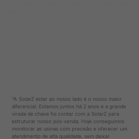
A experiência de quem escolheu nosso ecossistema
para crescer.
RESULTADOS REAIS DE INTEGRADORES QUE JÁ ESCALAM COM A
GENTE.
Hoje, já contamos com receitas
recorrentes e conseguimos
cobrir todo o setor de pós-
venda!
“A SolarZ estar ao nosso lado é o nosso maior
diferencial. Estamos juntos há 2 anos e a grande
virada de chave foi contar com a SolarZ para
estruturar nosso pós-venda. Hoje conseguimos
monitorar as usinas com precisão e oferecer um
atendimento de alta qualidade, sem deixar