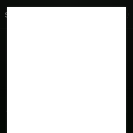
SolarZ
Chat
Centralize WhatsApp e
todos os canais
em uma
inbox integrada ao CRM
Chega de leads perdidos no WhatsApp pessoal
dos vendedores. Com o SolarZ Chat, você
centraliza WhatsApp, Instagram e todos os canais
em uma inbox integrada ao CRM, qualifica leads
automaticamente com SDR IA e usa a API oficial
do WhatsApp Business, zero risco de banimento.