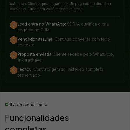
cobrança. Cliente quer pagar? Link de pagamento direto na
conversa. Tudo sem você mexer um dedo.
Lead entra no WhatsApp:
SDR IA qualifica e cria
negócio no CRM
Vendedor assume:
Continua conversa com todo
contexto
Proposta enviada:
Cliente recebe pelo WhatsApp,
link trackável
Fechou:
Contrato gerado, histórico completo
preservado
SLA de Atendimento
Funcionalidades
completas