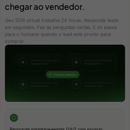
chegar ao vendedor.
Seu SDR virtual trabalha 24 horas. Responde leads
em segundos. Faz as perguntas certas. E só passa
para o humano quando o lead está pronto para
comprar.
Responde instantaneamente (24/7, sem espera)