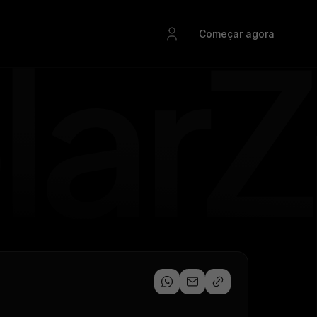
Começar agora
Materiais ricos
SolarZ IA
Ebooks e planilhas para o integrador solar continuar
Inteligência artificial nativa em todos
grador
evoluindo
os seus produtos SolarZ
Solarz BI
Aceleração comercial
SolarZ BI, acesse a quantidade de usinas instaladas
tes com
Consultoria comercial para