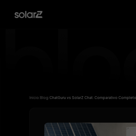
Blog
SolarZ
Monitoramento
Leia nossos principais artigos e insights do mercado
Todas a
Compatível com mais de 100 portais
solar e não fique para trás
clientes
de monitoramento do mercado
WhatsA
Início
Blog
ChatGuru vs SolarZ Chat: Comparativo Completo
Podcast
Com os profissionais mais relevantes do mercado
Gerador de propostas
Chat