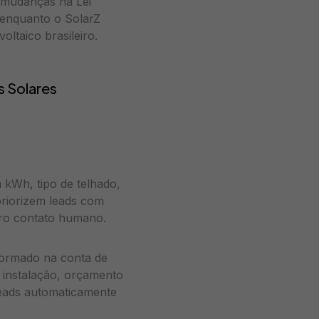
 mudanças na Lei
 enquanto o SolarZ
ltaico brasileiro.
s Solares
 kWh, tipo de telhado,
priorizem leads com
iro contato humano.
formado na conta de
ra instalação, orçamento
leads automaticamente