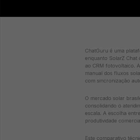
ChatGuru é uma plataf
enquanto SolarZ Chat o
ao CRM fotovoltaico. A
manual dos fluxos sola
com sincronização aut
O mercado solar brasi
consolidando o atendi
escala. A escolha entr
produtividade comercia
Este comparativo técnic