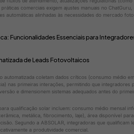
e fluxos de atendimento, atualizações regulatórias (como
 práticas comerciais exigem ajustes manuais no ChatGuru,
es automáticas alinhadas às necessidades do mercado fotovo
: Funcionalidades Essenciais para Integradore
matizada de Leads Fotovoltaicos
ão automatizada coletam dados críticos (consumo médio em
cia) nas primeiras interações, permitindo que integradores 
nversão e dimensionem sistemas adequados antes do prime
para qualificação solar incluem: consumo médio mensal in
(cerâmica, metálica, fibrocimento, laje), área disponível pa
ecisão. Segundo a ABSOLAR, integradoras que qualificam 
cativamente a produtividade comercial.