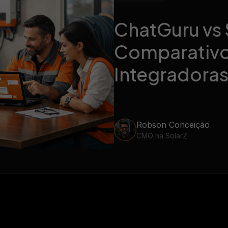
integradores
ze todas as mensagens dos
nosso gerador de propost
entes no WhatsApp
ChatGuru vs 
Comparativo
Integradoras
Robson Conceição
CMO na SolarZ
07/07/2026