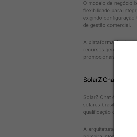
O modelo de negócio b
flexibilidade para int
exigindo configuração 
de gestão comercial.
A plataforma de chatb
recursos genéricos ad
promocionais e relató
SolarZ Chat: Soluç
SolarZ Chat é um sist
solares brasileiros, i
qualificação de leads f
A arquitetura do sistem
primeira interação vi