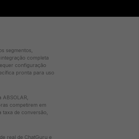
os segmentos,
 integração completa
requer configuração
cífica pronta para uso
o a ABSOLAR,
doras competirem em
a taxa de conversão,
ade real de ChatGuru e