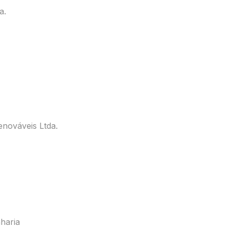
a.
enováveis Ltda.
haria