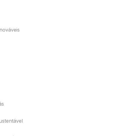
nováveis
ás
ustentável