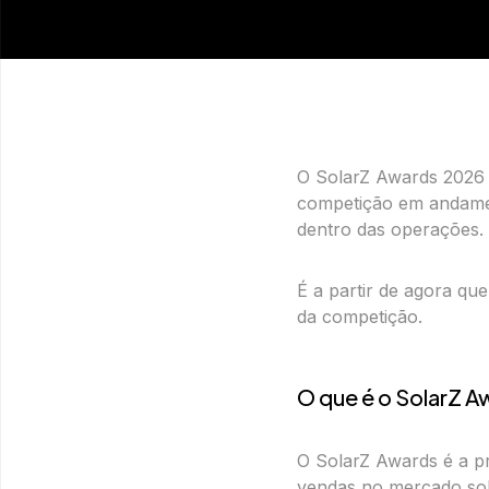
O SolarZ Awards 2026 
competição em andamen
dentro das operações.
É a partir de agora q
da competição.
O que é o SolarZ 
O SolarZ Awards é a 
vendas no mercado sol