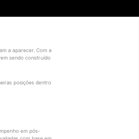
am a aparecer. Com a
 vem sendo construído
eiras posições dentro
sempenho em pós-
avaliadas com base em