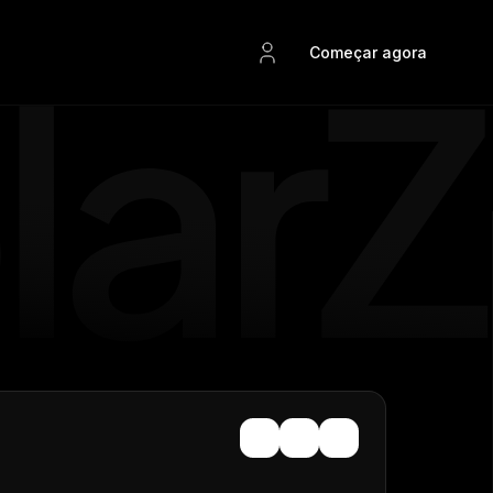
Começar agora
SolarZ IA
Materiais ricos
Inteligência artificial nativa em todos
grador
Ebooks e planilhas para o integrador solar continuar
os seus produtos SolarZ
evoluindo
Aceleração comercial
Consultoria comercial para
tes com
Solarz BI
integradoras que querem crescer
as
SolarZ BI, acesse a quantidade de usinas instaladas
mais