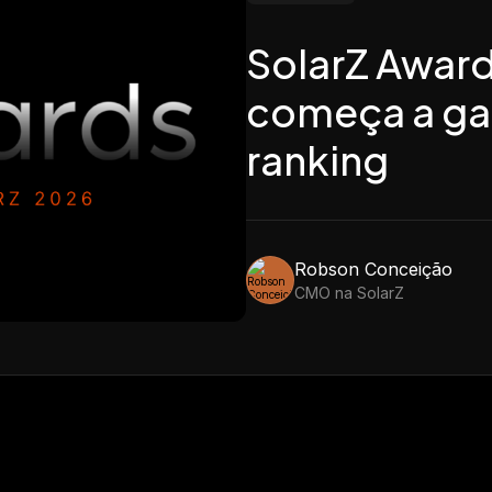
integradores
SolarZ Award
começa a ga
ranking
Robson Conceição
CMO na SolarZ
24/06/2026