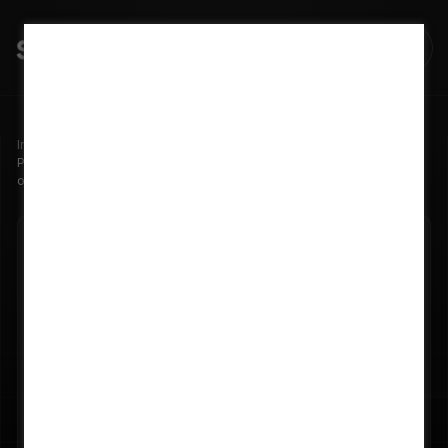
Início
Blog
Por que operação e manutenção em energia solar são uma
oportunidade estratégica?
28/05/2026