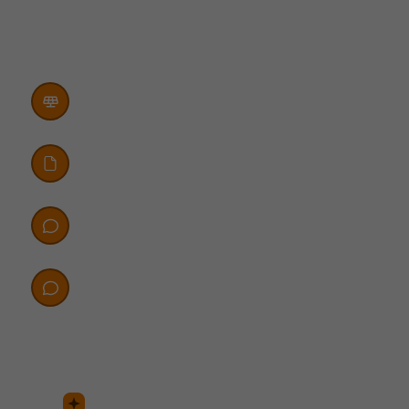
Nossa inteligência artificial analisa o padrão de consumo das
usinas e identifica automaticamente oportunidades de
ampliação, antes mesmo de o cliente perceber que precisa.
Monitora geração vs. consumo continuamente
Gera uma lista de oportunidades priorizadas
Identifica usinas subdimensionadas ou com
aumento de consumo
Filtra leads quentes para seu time comercial
SolarZ CRM
SolarZ Pay
SolarZ Chat