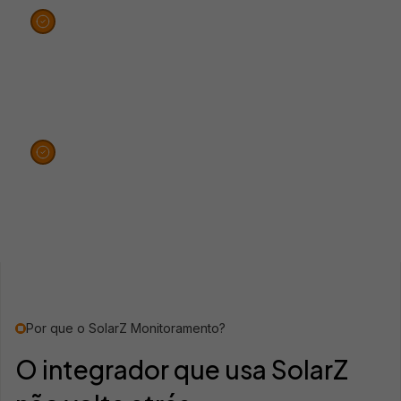
Propostas mais assertivas com dados reais de consumo
e geração
Ciclo de vendas mais curto, você liga com a solução,
não com pergunta
Por que o SolarZ Monitoramento?
O integrador que usa SolarZ