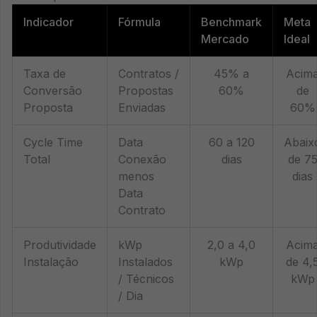
Indicador
Fórmula
Benchmark
Meta
Mercado
Ideal
Taxa de
Contratos /
45% a
Acim
Conversão
Propostas
60%
de
Proposta
Enviadas
60%
Cycle Time
Data
60 a 120
Abaix
Total
Conexão
dias
de 7
menos
dias
Data
Contrato
Produtividade
kWp
2,0 a 4,0
Acim
Instalação
Instalados
kWp
de 4,
/ Técnicos
kWp
/ Dia