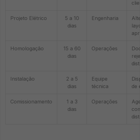
cli
Projeto Elétrico
5 a 10
Engenharia
Alt
dias
lay
ap
Homologação
15 a 60
Operações
Do
dias
rej
dis
Instalação
2 a 5
Equipe
Dis
dias
técnica
de 
Comissionamento
1 a 3
Operações
Ag
dias
co
dis