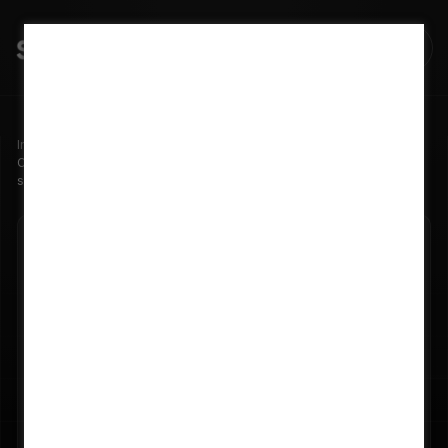
Início
Blog
Como estruturar a gestão de múltiplos projetos solares
simultaneamente
22/05/2026