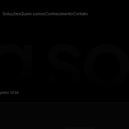
Soluções
Quem somos
Conhecimento
Contato
 Pay
CRM
Cases de sucesso
s mensagens de seus
O CRM de vendas feito
Veja como empresas de energia solar estão usando
 em um canal exclusivo no
exclusivamente para o inte
o ecossistema SolarZ para gerar receita recorrente
pp
solar
mpleto 2026
Gestão de pós-vendas
Imersão Galaxy
Transforme leads em clien
Educação de vendas, gestão e processos para
ze todas as mensagens dos
nosso gerador de propost
integradores
entes no WhatsApp