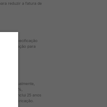
ara reduzir a fatura de
idade e especificação
e certificação para
cidade. Atualmente,
de 20% a 23%,
do setor inclui 25 anos
tos de fabricação.