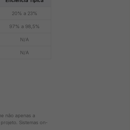
Eficiência Típica
20% a 23%
97% a 98,5%
N/A
N/A
ine não apenas a
projeto. Sistemas on-