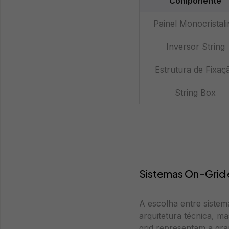
Componente
Painel Monocristal
Inversor String
Estrutura de Fixaç
String Box
Sistemas On-Grid 
A escolha entre sistem
arquitetura técnica, m
grid representam a gra