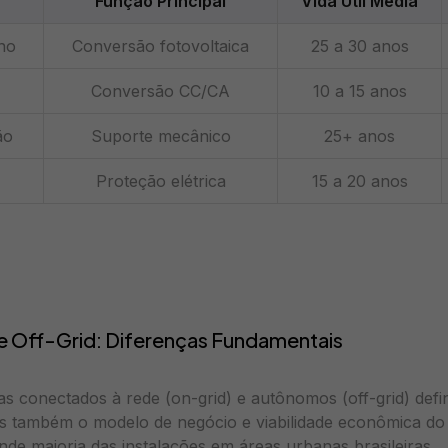
Função Principal
Vida Útil Média
ino
Conversão fotovoltaica
25 a 30 anos
Conversão CC/CA
10 a 15 anos
ão
Suporte mecânico
25+ anos
Proteção elétrica
15 a 20 anos
e Off-Grid: Diferenças Fundamentais
as conectados à rede (on-grid) e autônomos (off-grid) def
as também o modelo de negócio e viabilidade econômica do 
nde maioria das instalações em áreas urbanas brasileiras.