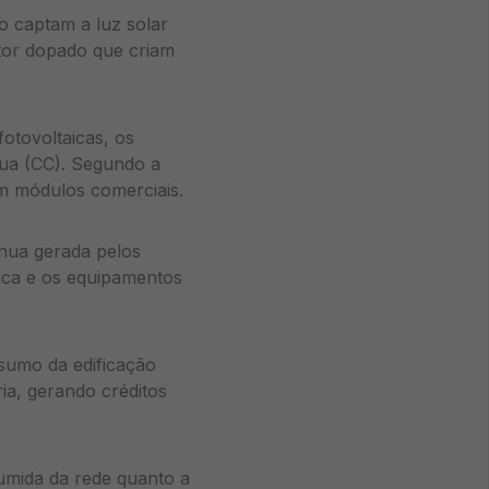
lo captam a luz solar
utor dopado que criam
otovoltaicas, os
nua (CC). Segundo a
m módulos comerciais.
ínua gerada pelos
rica e os equipamentos
nsumo da edificação
ia, gerando créditos
sumida da rede quanto a