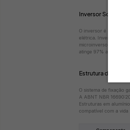
Inversor Solar
O inversor é o compon
elétrica. Inversores st
microinversores ganha
atinge 97% a 98,5% no
Estrutura de Fixaç
O sistema de fixação ga
A ABNT NBR 16690:2019
Estruturas em alumínio
compatível com a vida ú