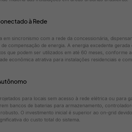
Conectado à Rede
a em sincronismo com a rede da concessionária, dispensan
 de compensação de energia. A energia excedente gerada d
tos que podem ser utilizados em até 60 meses, conforme a 
ade econômica atrativa para instalações residenciais e come
 Autônomo
projetados para locais sem acesso à rede elétrica ou para g
uerem bancos de baterias para armazenamento, controlador
obusto. O investimento inicial é superior ao on-grid devido
nificativa do custo total do sistema.