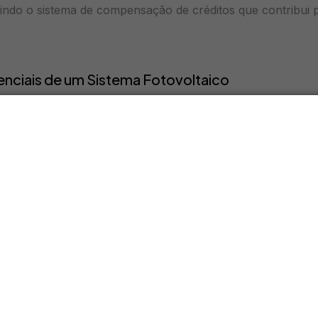
itindo o sistema de compensação de créditos que contribui p
ciais de um Sistema Fotovoltaico
idade de uma instalação solar dependem diretamente da qual
ente do sistema. A ANEEL estabelece requisitos mínimos d
s à rede de distribuição.
tovoltaicos
os são responsáveis pela conversão direta da luz em eletri
am o mercado brasileiro: monocristalinos com eficiência 
16% e 19%, e filmes finos com 12% a 15%. A garantia padrão 
o de 80% da potência nominal e 10 a 12 anos contra defei