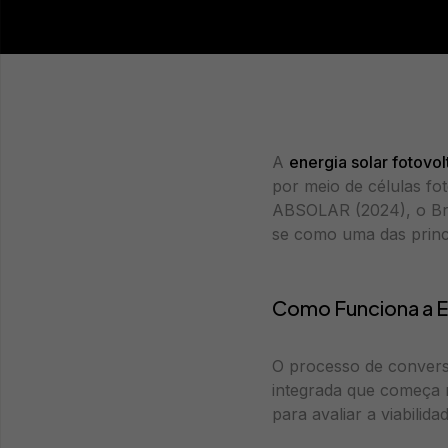
A
energia solar fotovol
por meio de células fot
ABSOLAR (2024), o Bra
se como uma das princi
Como Funciona a En
O processo de conversã
integrada que começa n
para avaliar a viabilida