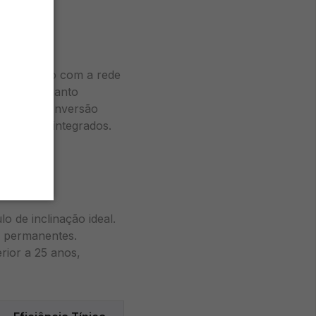
a a conexão com a rede
ciais, enquanto
ncia de conversão
 remoto integrados.
o de inclinação ideal.
s permanentes.
rior a 25 anos,