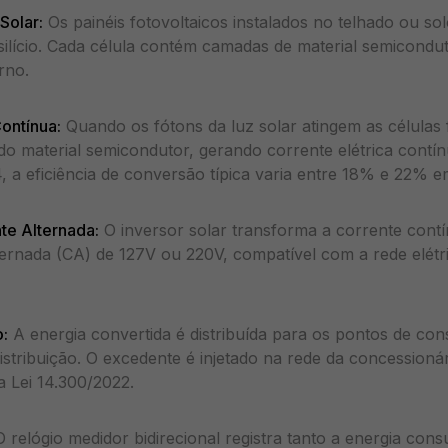
Solar:
Os painéis fotovoltaicos instalados no telhado ou so
 silício. Cada célula contém camadas de material semicond
rno.
ontínua:
Quando os fótons da luz solar atingem as células f
 do material semicondutor, gerando corrente elétrica contí
a eficiência de conversão típica varia entre 18% e 22% e
te Alternada:
O inversor solar transforma a corrente cont
ternada (CA) de 127V ou 220V, compatível com a rede elét
:
A energia convertida é distribuída para os pontos de co
istribuição. O excedente é injetado na rede da concessionár
 Lei 14.300/2022.
 relógio medidor bidirecional registra tanto a energia con