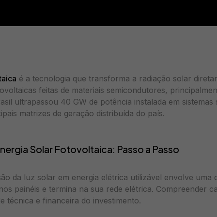
taica
é a tecnologia que transforma a radiação solar direta
ovoltaicas feitas de materiais semicondutores, principalmen
sil ultrapassou 40 GW de potência instalada em sistemas 
pais matrizes de geração distribuída do país.
ergia Solar Fotovoltaica: Passo a Passo
o da luz solar em energia elétrica utilizável envolve uma 
os painéis e termina na sua rede elétrica. Compreender ca
de técnica e financeira do investimento.