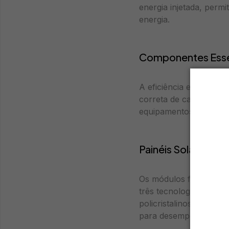
energia injetada, perm
energia.
Componentes Essen
A eficiência e durabil
correta de cada compon
equipamentos conectado
Painéis Solares Fo
Os módulos fotovoltaic
três tecnologias domin
policristalinos entre 
para desempenho mínim