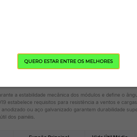
ente eletrônico que realiza a conversão CC/CA e gerenci
ring dominam a maioria das instalações residenciais e comer
m espaço em projetos com sombreamento parcial. A eficiê
s modelos mais modernos, com sistemas de monitoramento
QUERO ESTAR ENTRE OS MELHORES
ão
rante a estabilidade mecânica dos módulos e define o ângul
 estabelece requisitos para resistência a ventos e carga
 anodizado ou aço galvanizado garantem durabilidade supe
til dos painéis.