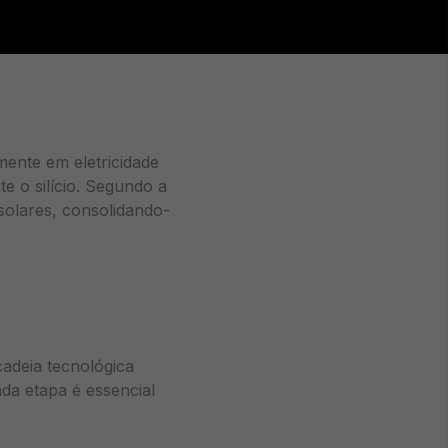
mente em eletricidade
te o silício. Segundo a
solares, consolidando-
cadeia tecnológica
da etapa é essencial