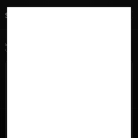
Início
Blog
Como um CRM ajuda integradores a vender mais energia solar
04/02/2026